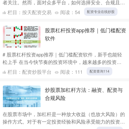
者关注。然而，面对众多平台，如何选择安全、合规且费
率合理的杠杆平台成为关键。本文基于平台资质、用户口
栏目：
按天配资交易
阅读：
54
配资专业在线炒股
碑、资金安....
股票杠杆投资app推荐｜低门槛配资
软件
# 股票杠杆投资app推荐｜低门槛配资软件，新手也能轻
松上手 在当今快节奏的投资环境中，越来越多的投资者
开始关注股票杠杆投资。通过合理的杠杆，投资者可以用
栏目：
配资炒股平台
阅读：
111
配资查询114
较少的....
炒股票加杠杆方法：融资、配资与
合规风险
在股票市场中，加杠杆是一种放大收益（也放大风险）的
操作方式。对于有一定投资经验和风险承受能力的投资者