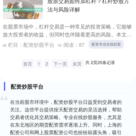
股票交易如何加杠杆？杠杆炒股方
法与风险详解
在股票市场中，杠杆交易是一种常见的投资策略，它能够
放大投资者的收益，但同时也伴随着更高的风险。本文将
详细介绍杠杆炒股的方法及其潜在风险，帮助投资者更好
栏目：
配资炒股平台
阅读：
87
配资专业在线炒股
地理解这一....
共
2
页
20
条记录
首页
1
2
下一页
末页
配资炒股平台
在当前股市环境中，配资炒股平台日益受到交易者的
关注。这些平台提供按天配资交易的灵活选择，帮助
交易者优化其交易策略。专业在线炒股服务，尤其是
在东北地区的期货配资需求逐渐上升。同时，上海的
配资公司和网上股票配资公司也纷纷崭露头角，吸引