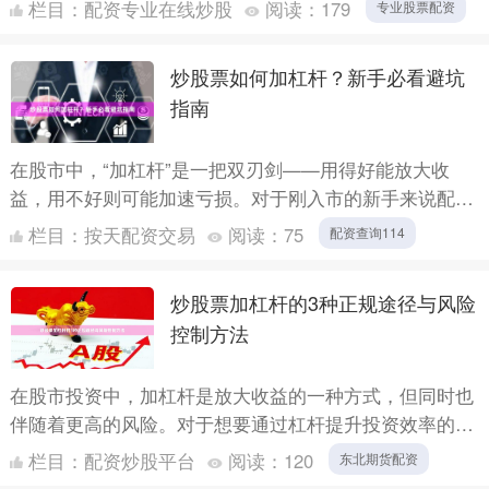
来说专业股票配资，了解合法的加杠杆方法以及识别其中
栏目：
配资专业在线炒股
阅读：
179
专业股票配资
的合规风险....
炒股票如何加杠杆？新手必看避坑
指南
在股市中，“加杠杆”是一把双刃剑——用得好能放大收
益，用不好则可能加速亏损。对于刚入市的新手来说配资
查询114，理解杠杆的原理和风险，远比盲目追求高收益
栏目：
按天配资交易
阅读：
75
配资查询114
更重要。....
炒股票加杠杆的3种正规途径与风险
控制方法
在股市投资中，加杠杆是放大收益的一种方式，但同时也
伴随着更高的风险。对于想要通过杠杆提升投资效率的投
资者来说，选择正规途径并掌握风险控制方法至关重要。
栏目：
配资炒股平台
阅读：
120
东北期货配资
本文将介绍....