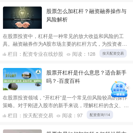
股票怎么加杠杆？融资融券操作与
风险解析
在股票投资中，杠杆是一种常见的放大收益和风险的工
具。融资融券作为A股市场主要的杠杆方式，为投资者提
供了借入资金或证券进行交易的渠道。本文将详细解析融
栏目：
配资专业在线炒股
阅读：
128
按天配资交易
资融券的操作....
股票开杠杆是什么意思？适合新手
吗？-百度百科
在股票投资领域，“开杠杆”是一个常见但风险较高的操作
策略。对于刚进入股市的新手来说，理解杠杆的含义、运
作方式及其潜在风险至关重要。本文将从基本概念、操作
栏目：
按天配资交易
阅读：
97
配资查询114
方式、优....