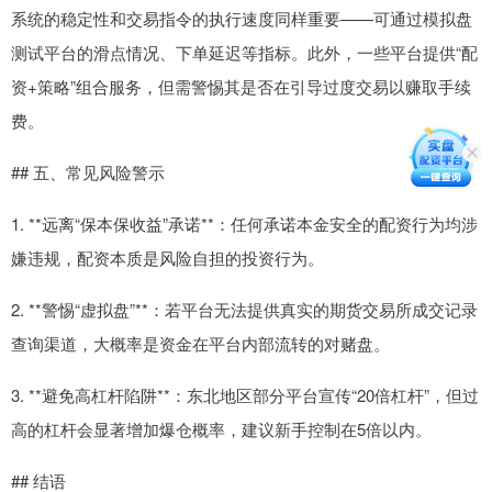
系统的稳定性和交易指令的执行速度同样重要——可通过模拟盘
测试平台的滑点情况、下单延迟等指标。此外，一些平台提供“配
资+策略”组合服务，但需警惕其是否在引导过度交易以赚取手续
费。
## 五、常见风险警示
1. **远离“保本保收益”承诺**：任何承诺本金安全的配资行为均涉
嫌违规，配资本质是风险自担的投资行为。
2. **警惕“虚拟盘”**：若平台无法提供真实的期货交易所成交记录
查询渠道，大概率是资金在平台内部流转的对赌盘。
3. **避免高杠杆陷阱**：东北地区部分平台宣传“20倍杠杆”，但过
高的杠杆会显著增加爆仓概率，建议新手控制在5倍以内。
## 结语