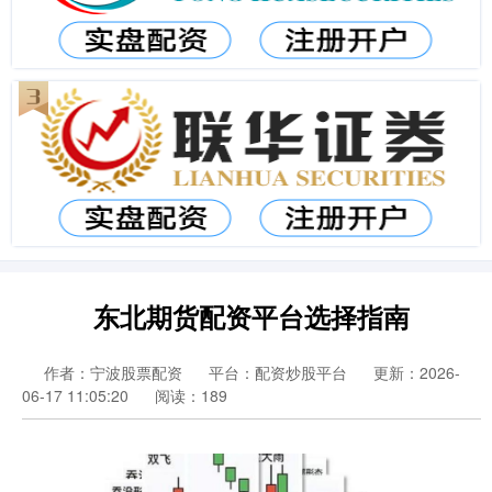
东北期货配资平台选择指南
作者：宁波股票配资
平台：配资炒股平台
更新：2026-
06-17 11:05:20
阅读：189