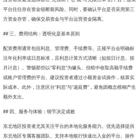
平台往往存在资金链断裂风险。同时，要确认平台是否采用第三
方资金存管，确保交易资金与平台运营资金隔离。
## 三、费用结构：透明化是基本原则
配资费用通常包括利息、管理费、手续费等。正规平台会明确标
注年化利率或日息标准，且利息计算方式清晰（如按日计息、按
月计息）。警惕那些以“零利息”为噱头、但暗中收取高额手续费
或账户管理费的平台。建议投资者通过小额资金试操作，核算实
际成本。此外，注意区分“利息”与“递延费”，避免因概念模糊产生
额外支出。
## 四、服务与体验：细节决定成败
东北地区投资者尤其关注平台的本地化服务能力。优先选择提供
东北地区专属客服团队、支持本地银行快速出入金的平台。操作