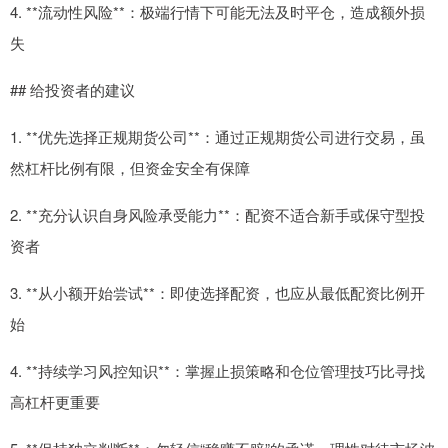
4. **流动性风险**：极端行情下可能无法及时平仓，造成额外损
失
## 给投资者的建议
1. **优先选择正规期货公司**：通过正规期货公司进行交易，虽
然杠杆比例有限，但资金安全有保障
2. **充分认识自身风险承受能力**：配资不适合新手或保守型投
资者
3. **从小额开始尝试**：即使选择配资，也应从最低配资比例开
始
4. **持续学习风控知识**：掌握止损策略和仓位管理技巧比寻找
高杠杆更重要