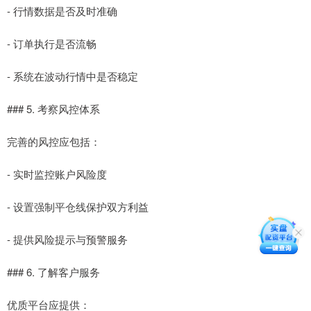
- 行情数据是否及时准确
- 订单执行是否流畅
- 系统在波动行情中是否稳定
### 5. 考察风控体系
完善的风控应包括：
- 实时监控账户风险度
- 设置强制平仓线保护双方利益
- 提供风险提示与预警服务
### 6. 了解客户服务
优质平台应提供：