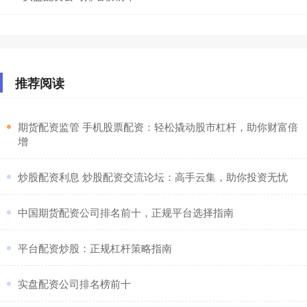
推荐阅读
​期货配资监管 手机股票配资：轻松撬动股市杠杆，助你财富倍
增
​炒股配资利息 炒股配资交流论坛：高手云集，助你投资无忧
​中国期货配资公司排名前十，正规平台选择指南
​平台配资炒股：正规杠杆策略指南
​实盘配资公司排名榜前十