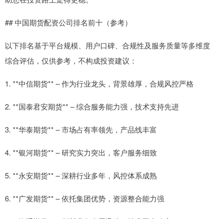
## 中国期货配资公司排名前十（参考）
以下排名基于平台规模、用户口碑、合规性及服务质量等多维度
综合评估，仅供参考，不构成投资建议：
1. **中信期货** – 作为行业龙头，背景雄厚，合规风控严格
2. **国泰君安期货** – 综合服务能力强，技术支持先进
3. **华泰期货** – 市场占有率领先，产品线丰富
4. **银河期货** – 研究实力突出，客户服务细致
5. **永安期货** – 深耕行业多年，风控体系成熟
6. **广发期货** – 依托集团优势，资源整合能力强