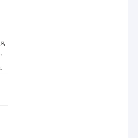
的风
具。
点