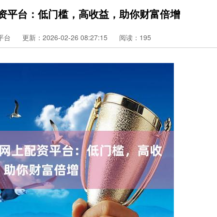
配资平台：低门槛，高收益，助你财富倍增
平台
更新：2026-02-26 08:27:15
阅读：195