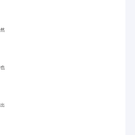
。然
但也
做出