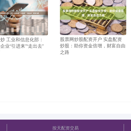
​股票网炒股配资开户 实盘配资
资炒 工业和信息化部：
炒股：助你资金倍增，财富自由
企业“引进来”“走出去”
之路
度
按天配资交易