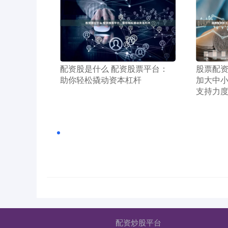
​配资股是什么 配资股票平台：
​股票配
助你轻松撬动资本杠杆
加大中小
支持力
配资炒股平台