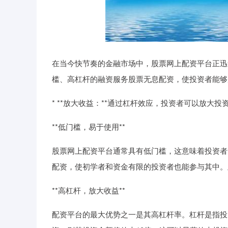
在当今快节奏的金融市场中，股票网上配资平台正迅
槛、高杠杆的融资服务股票无息配资，使投资者能够
* **放大收益：**通过杠杆效应，投资者可以放大
**低门槛，易于使用**
股票网上配资平台通常具有低门槛，这意味着投资者
配资，使初学者和资金有限的投资者也能参与其中。
**高杠杆，放大收益**
配资平台的最大优势之一是其高杠杆率。杠杆是指投