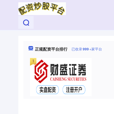
正规配资平台排行
已收录
999
+家平台