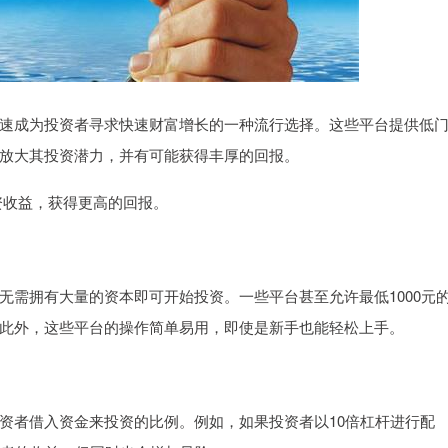
速成为投资者寻求快速财富增长的一种流行选择。这些平台提供低
放大其投资潜力，并有可能获得丰厚的回报。
投资收益，获得更高的回报。
无需拥有大量的资本即可开始投资。一些平台甚至允许最低1000元
此外，这些平台的操作简单易用，即使是新手也能轻松上手。
资者借入资金来投资的比例。例如，如果投资者以10倍杠杆进行配