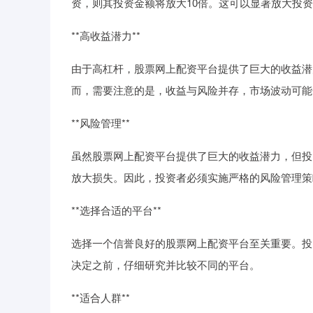
资，则其投资金额将放大10倍。这可以显著放大投
**高收益潜力**
由于高杠杆，股票网上配资平台提供了巨大的收益潜
而，需要注意的是，收益与风险并存，市场波动可能
**风险管理**
虽然股票网上配资平台提供了巨大的收益潜力，但投
放大损失。因此，投资者必须实施严格的风险管理策
**选择合适的平台**
选择一个信誉良好的股票网上配资平台至关重要。投
决定之前，仔细研究并比较不同的平台。
**适合人群**