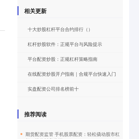
相关更新
十大炒股杠杆平台合约排行（）
杠杆炒股软件：正规平台与风险提示
平台配资炒股：正规杠杆策略指南
在线配资炒股开户指南｜合规平台快速入门
实盘配资公司排名榜前十
推荐阅读
​期货配资监管 手机股票配资：轻松撬动股市杠