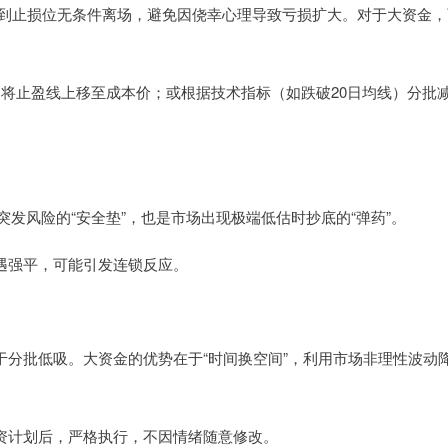
损线。达到止损位无条件离场，避免因侥幸心理导致亏损扩大。对于大资金
%后，将止盈线上移至成本价；或根据技术指标（如跌破20日均线）分批
对突发风险的“安全垫”，也是市场出现极端低估时抄底的“弹药”。
遭遇强平，可能引发连锁反应。
于分批低吸。大资金的优势在于“时间换空间”，利用市场非理性波动
投资计划后，严格执行，不因情绪随意修改。