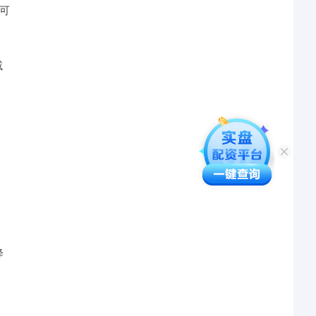
，可
减
降