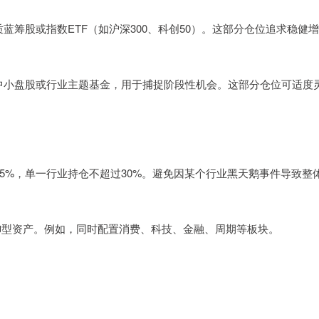
的优质蓝筹股或指数ETF（如沪深300、科创50）。这部分仓位追求稳健增
性较好的中小盘股或行业主题基金，用于捕捉阶段性机会。这部分仓位可适度
%-15%，单一行业持仓不超过30%。避免因某个行业黑天鹅事件导致整
与防御型资产。例如，同时配置消费、科技、金融、周期等板块。